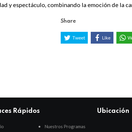
dad y espectáculo, combinando la emoción de la ca
Share
Tweet
Like
W
aces Rápidos
Ubicación
cio
Nuestros Programas