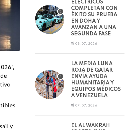
ELÉCTRICOS
COMPLETAN CON
ÉXITO SU PRUEBA
EN DOHA Y
AVANZAN A UNA
SEGUNDA FASE
08. 07. 2026
LA MEDIA LUNA
2026”,
ROJA DE QATAR
 de
ENVÍA AYUDA
HUMANITARIA Y
tivo
EQUIPOS MÉDICOS
A VENEZUELA
tibles
07. 07. 2026
ail y
EL AL WAKRAH