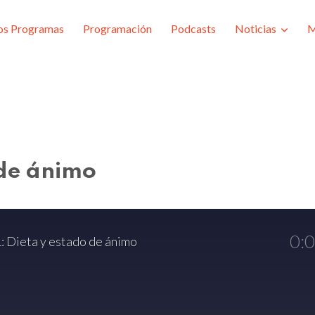
os Programas
Programación
Podcasts
Noticias
M
 de ánimo
0:
1: Dieta y estado de ánimo