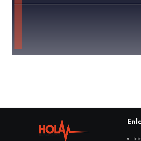
Enl
Ini